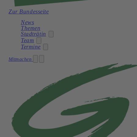
Zur Bundesseite
News
Themen
Stadträtin
Team
Termine
Grüne Erfolge
Mitmachen
Gemeinderatsklub
Termine
Grüner Stammtisch
Stadträtin
Kontakt
Grüne Radrettung auf Tour
Vorstand der Grünen Linz
Mittwoch im Grünen
Sprechstunden Stadträtin